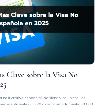
s Clave sobre la Visa No
025
sa no lucrativa española? No siendo los únicos, los
onómicos suficientes (En 2025 aproximadamente 30.000