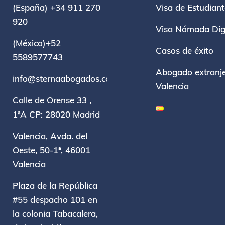
(España) +34 911 270
Visa de Estudian
920
Visa Nómada Digi
(México)+52
Casos de éxito
5589577743
Abogado extranje
info@sternaabogados.com
Valencia
Calle de Orense 33 ,
1ªA CP: 28020 Madrid
Valencia, Avda. del
Oeste, 50-1ª, 46001
Valencia
Plaza de la República
#55 despacho 101 en
la colonia Tabacalera,