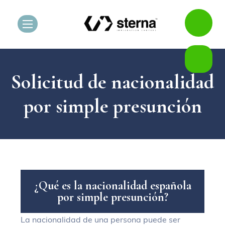
Solicitud de nacionalidad
por simple presunción
¿
Q
u
é
e
s
l
a
n
a
c
i
o
n
a
l
i
d
a
d
e
s
p
a
ñ
o
l
a
p
o
r
s
i
m
p
l
e
p
r
e
s
u
n
c
i
ó
n
?
La nacionalidad de una persona puede ser