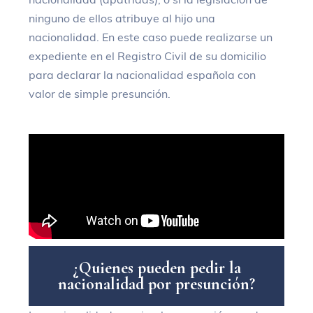
ninguno de ellos atribuye al hijo una
nacionalidad. En este caso puede realizarse un
expediente en el Registro Civil de su domicilio
para declarar la nacionalidad española con
valor de simple presunción.
¿
Q
u
i
e
n
e
s
p
u
e
d
e
n
p
e
d
i
r
l
a
n
a
c
i
o
n
a
l
i
d
a
d
p
o
r
p
r
e
s
u
n
c
i
ó
n
?