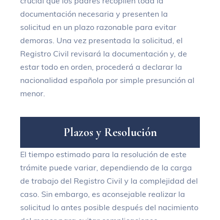
crucial que los padres recopilen toda la
documentación necesaria y presenten la
solicitud en un plazo razonable para evitar
demoras. Una vez presentada la solicitud, el
Registro Civil revisará la documentación y, de
estar todo en orden, procederá a declarar la
nacionalidad española por simple presunción al
menor.
P
l
a
z
o
s
y
R
e
s
o
l
u
c
i
ó
n
El tiempo estimado para la resolución de este
trámite puede variar, dependiendo de la carga
de trabajo del Registro Civil y la complejidad del
caso. Sin embargo, es aconsejable realizar la
solicitud lo antes posible después del nacimiento