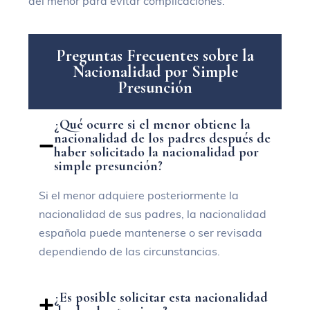
del menor para evitar complicaciones.
P
r
e
g
u
n
t
a
s
F
r
e
c
u
e
n
t
e
s
s
o
b
r
e
l
a
N
a
c
i
o
n
a
l
i
d
a
d
p
o
r
S
i
m
p
l
e
P
r
e
s
u
n
c
i
ó
n
¿Qué ocurre si el menor obtiene la
nacionalidad de los padres después de
haber solicitado la nacionalidad por
simple presunción?
Si el menor adquiere posteriormente la
nacionalidad de sus padres, la nacionalidad
española puede mantenerse o ser revisada
dependiendo de las circunstancias.
¿Es posible solicitar esta nacionalidad