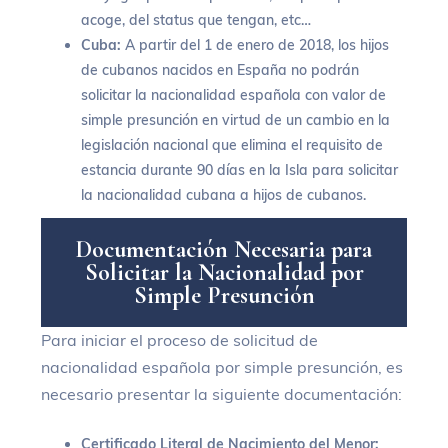
acoge, del status que tengan, etc…
Cuba:
A partir del 1 de enero de 2018, los hijos
de cubanos nacidos en España no podrán
solicitar la nacionalidad española con valor de
simple presunción en virtud de un cambio en la
legislación nacional que elimina el requisito de
estancia durante 90 días en la Isla para solicitar
la nacionalidad cubana a hijos de cubanos.
D
o
c
u
m
e
n
t
a
c
i
ó
n
N
e
c
e
s
a
r
i
a
p
a
r
a
S
o
l
i
c
i
t
a
r
l
a
N
a
c
i
o
n
a
l
i
d
a
d
p
o
r
S
i
m
p
l
e
P
r
e
s
u
n
c
i
ó
n
Para iniciar el proceso de solicitud de
nacionalidad española por simple presunción, es
necesario presentar la siguiente documentación:
Certificado Literal de Nacimiento del Menor: