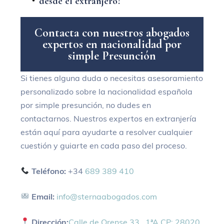
desde el extranjero?
C
o
n
t
a
c
t
a
c
o
n
n
u
e
s
t
r
o
s
a
b
o
g
a
d
o
s
e
x
p
e
r
t
o
s
e
n
n
a
c
i
o
n
a
l
i
d
a
d
p
o
r
s
i
m
p
l
e
P
r
e
s
u
n
c
i
ó
n
Si tienes alguna duda o necesitas asesoramiento
personalizado sobre la nacionalidad española
por simple presunción, no dudes en
contactarnos
. Nuestros expertos en extranjería
están aquí para ayudarte a resolver cualquier
cuestión y guiarte en cada paso del proceso.
Teléfono:
+34
689 389 410
Email:
info@sternaabogados.com
Dirección:
Calle de Orense 33 , 1ªA CP: 28020