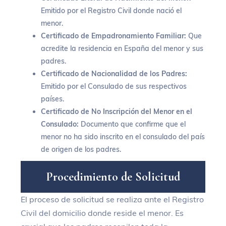
Emitido por el Registro Civil donde nació el
menor.
Certificado de Empadronamiento Familiar:
Que
acredite la residencia en España del menor y sus
padres.
Certificado de Nacionalidad de los Padres:
Emitido por el Consulado de sus respectivos
países.
Certificado de No Inscripción del Menor en el
Consulado:
Documento que confirme que el
menor no ha sido inscrito en el consulado del país
de origen de los padres.
P
r
o
c
e
d
i
m
i
e
n
t
o
d
e
S
o
l
i
c
i
t
u
d
El proceso de solicitud se realiza ante el
Registro
Civil
del domicilio donde reside el menor. Es