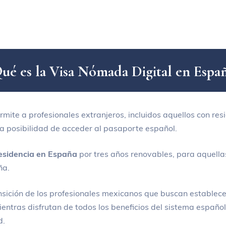
Q
u
é
e
s
l
a
V
i
s
a
N
ó
m
a
d
a
D
i
g
i
t
a
l
e
n
E
s
p
a
mite a profesionales extranjeros, incluidos aquellos con re
 la posibilidad de acceder al pasaporte español.
esidencia en España
por tres años renovables, para aquell
ña.
ransición de los profesionales mexicanos que buscan establec
tras disfrutan de todos los beneficios del sistema español, 
d.