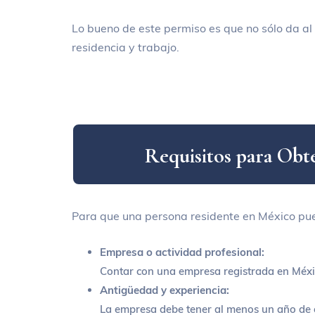
Lo bueno de este permiso es que no sólo da al 
residencia y trabajo.
R
e
q
u
i
s
i
t
o
s
p
a
r
a
O
b
t
Para que una persona residente en México pueda
Empresa o actividad profesional:
Contar con una empresa registrada en Méxi
Antigüedad y experiencia:
La empresa debe tener al menos un año de e