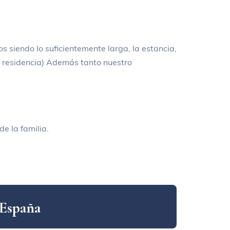
:
s siendo lo suficientemente larga, la estancia,
e residencia) Además tanto nuestro
e la familia.
E
s
p
a
ñ
a