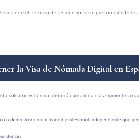
solicitante el permiso de residencia, sino que también todos
e
n
e
r
l
a
V
i
s
a
d
e
N
ó
m
a
d
a
D
i
g
i
t
a
l
e
n
E
s
p
 solicitar esta visa, deberá cumplir con los siguientes requ
co o demostrar una actividad profesional independiente que gen
xistencia.