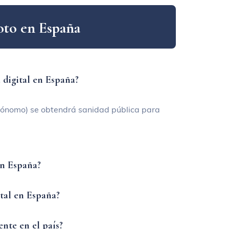
o
t
o
e
n
E
s
p
a
ñ
a
 digital en España?
ónomo) se obtendrá sanidad pública para
en España?
ital en España?
nte en el país?