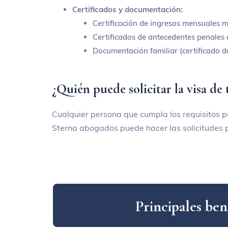
Certificados y documentación:
Certificación de ingresos mensuales m
Certificados de antecedentes penales 
Documentación familiar (certificado de
¿Quién puede solicitar la visa de
Cualquier persona que cumpla los requisitos p
Sterna
abogados puede hacer las solicitudes p
P
r
i
n
c
i
p
a
l
e
s
b
e
n