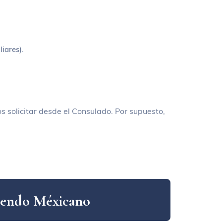
iares).
s solicitar desde el Consulado. Por supuesto,
e
n
d
o
M
é
x
i
c
a
n
o