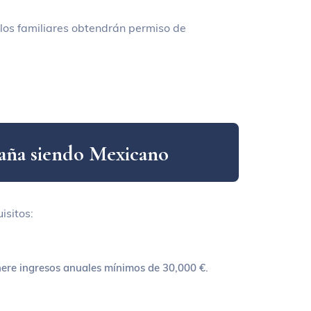
 los familiares obtendrán permiso de
a
ñ
a
s
i
e
n
d
o
M
e
x
i
c
a
n
o
isitos:
ere ingresos anuales mínimos de 30,000 €.