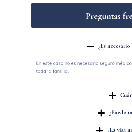
P
r
e
g
u
n
t
a
s
f
r
¿Es necesario
En este caso no es necesario seguro médico
toda la familia.
Cuán
¿Puedo in
¿La visa 