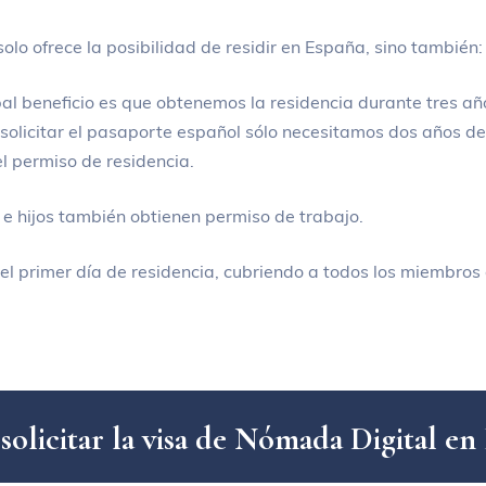
olo ofrece la posibilidad de residir en España, sino también
pal beneficio es que obtenemos la residencia durante tres año
solicitar el pasaporte español sólo necesitamos dos años d
l permiso de residencia.
e hijos también obtienen permiso de trabajo.
l primer día de residencia, cubriendo a todos los miembros d
s
o
l
i
c
i
t
a
r
l
a
v
i
s
a
d
e
N
ó
m
a
d
a
D
i
g
i
t
a
l
e
n