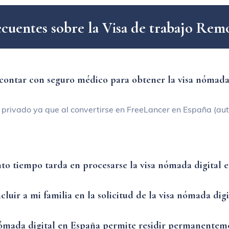
e
c
u
e
n
t
e
s
s
o
b
r
e
l
a
V
i
s
a
d
e
t
r
a
b
a
j
o
R
e
m
 contar con seguro médico para obtener la visa nómada
 privado ya que al convertirse en
FreeLancer
en España (aut
to tiempo tarda en procesarse la visa nómada digital 
cluir a mi familia en la solicitud de la visa nómada dig
nómada digital en España permite residir permanenteme