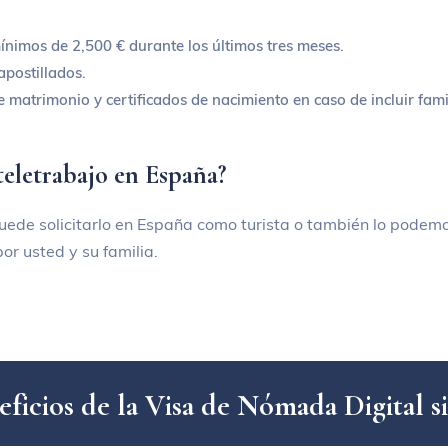
ínimos de 2,500 € durante los últimos tres meses.
apostillados.
 matrimonio y certificados de nacimiento en caso de incluir famil
 teletrabajo en España?
uede solicitarlo en España como turista o también lo podemo
or usted y su familia.
e
f
i
c
i
o
s
d
e
l
a
V
i
s
a
d
e
N
ó
m
a
d
a
D
i
g
i
t
a
l
s
i