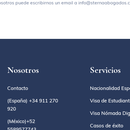
osotros puede escribirnos un email a info@sternaabogados.
Nosotros
Servicios
Contacto
Nacionalidad Esp
(España) +34 911 270
Visa de Estudian
920
Visa Nómada Digi
(México)+52
Casos de éxito
5589577743