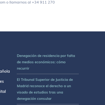
com o llamarnos al +34 911 270
Denegación de residencia por falta
de medios económicos: cómo
recurrir
añola
El Tribunal Superior de Justicia de
tes
Madrid reconoce el derecho a un
tal
visado de estudios tras una
denegación consular