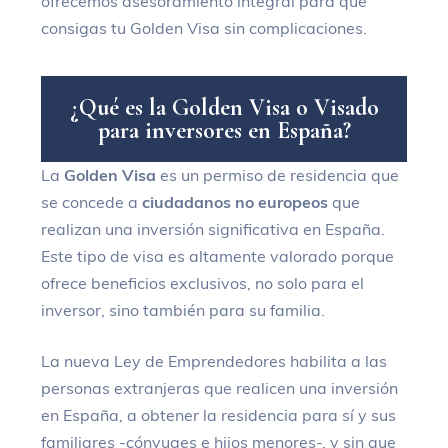
ofrecemos asesoramiento integral para que
consigas tu Golden Visa sin complicaciones.
¿
Q
u
é
e
s
l
a
G
o
l
d
e
n
V
i
s
a
o
V
i
s
a
d
o
p
a
r
a
i
n
v
e
r
s
o
r
e
s
e
n
E
s
p
a
ñ
a
?
La
Golden Visa
es un permiso de residencia que
se concede a
ciudadanos no europeos
que
realizan una inversión significativa en España.
Este tipo de visa es altamente valorado porque
ofrece beneficios exclusivos, no solo para el
inversor, sino también para su familia.
La nueva Ley de Emprendedores habilita a las
personas extranjeras que realicen una inversión
en España, a obtener la residencia para sí y sus
familiares -cónyuges e hijos menores-, y sin que