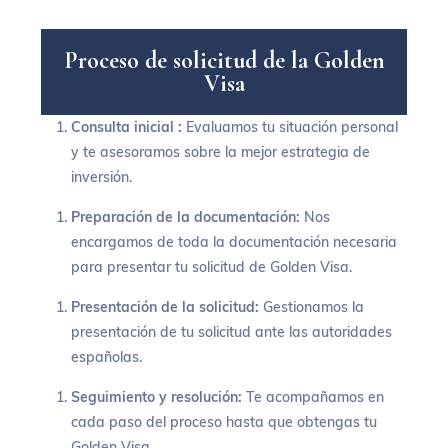
P
r
o
c
e
s
o
d
e
s
o
l
i
c
i
t
u
d
d
e
l
a
G
o
l
d
e
n
V
i
s
a
Consulta inicial :
Evaluamos tu situación personal
y te asesoramos sobre la mejor estrategia de
inversión.
Preparación de la documentación:
Nos
encargamos de toda la documentación necesaria
para presentar tu solicitud de Golden Visa.
Presentación de la solicitud:
Gestionamos la
presentación de tu solicitud ante las autoridades
españolas.
Seguimiento y resolución:
Te acompañamos en
cada paso del proceso hasta que obtengas tu
Golden Visa.