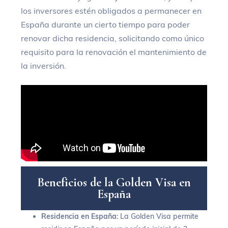
los inversores estén obligados a permanecer en
España durante un cierto tiempo para poder
renovar dicha residencia, solicitando como único
requisito para la renovación el mantenimiento de
la inversión.
B
e
n
e
f
i
c
i
o
s
d
e
l
a
G
o
l
d
e
n
V
i
s
a
e
n
E
s
p
a
ñ
a
Residencia en España
: La Golden Visa permite