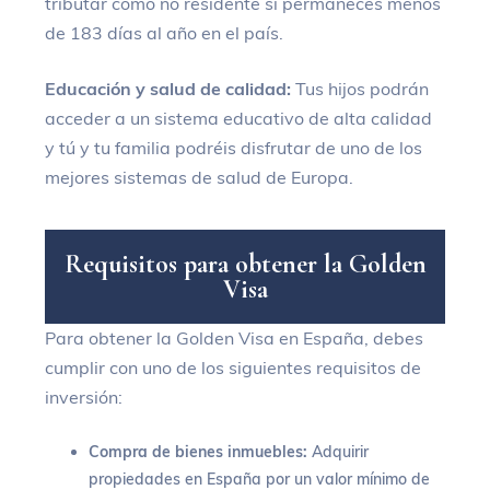
tributar como no residente si permaneces menos
de 183 días al año en el país.
Educación y salud de calidad:
Tus hijos podrán
acceder a un sistema educativo de alta calidad
y tú y tu familia podréis disfrutar de uno de los
mejores sistemas de salud de Europa.
R
e
q
u
i
s
i
t
o
s
p
a
r
a
o
b
t
e
n
e
r
l
a
G
o
l
d
e
n
V
i
s
a
Para obtener la Golden Visa en España, debes
cumplir con uno de los siguientes requisitos de
inversión:
Compra de bienes inmuebles:
Adquirir
propiedades en España por un valor mínimo de