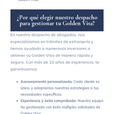
¿
P
o
r
q
u
é
e
l
e
g
i
r
n
u
e
s
t
r
o
d
e
s
p
a
c
h
o
p
a
r
a
g
e
s
t
i
o
n
a
r
t
u
G
o
l
d
e
n
V
i
s
a
?
En nuestro despacho de abogados, nos
especializamos en trámites de extranjería y
hemos ayudado a numerosos inversores a
obtener su Golden Visa de manera rápida y
segura. Con más de 10 años de experiencia, te
garantizamos:
Asesoramiento personalizado:
Cada cliente es
único, y adaptamos nuestras estrategias a tus
necesidades específicas.
Experiencia y éxito comprobado:
Nuestro equipo
ha gestionado con éxito múltiples solicitudes de
Golden Visa.