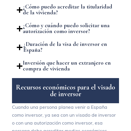
¿Cómo puedo acreditar la titularidad
de la vivienda?
¿Cómo y cuándo puedo solicitar una
autorización como inversor?
¿Duración de la visa de inversor en
España?
Inversión que hacer un extranjero en
compra de vivienda
R
e
c
u
r
s
o
s
e
c
o
n
ó
m
i
c
o
s
p
a
r
a
e
l
v
i
s
a
d
o
d
e
i
n
v
e
r
s
o
r
Cuando una persona planea venir a España
como inversor, ya sea con un visado de inversor
o con una autorización como inversor, esa
persona debe acreditar medios económicos.