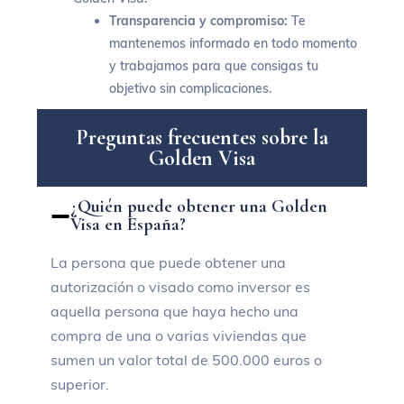
Transparencia y compromiso:
Te
mantenemos informado en todo momento
y trabajamos para que consigas tu
objetivo sin complicaciones.
P
r
e
g
u
n
t
a
s
f
r
e
c
u
e
n
t
e
s
s
o
b
r
e
l
a
G
o
l
d
e
n
V
i
s
a
¿Quién puede obtener una Golden
Visa en España?
La persona que puede obtener una
autorización o visado como inversor es
aquella persona que haya hecho una
compra de una o varias viviendas que
sumen un valor total de 500.000 euros o
superior.