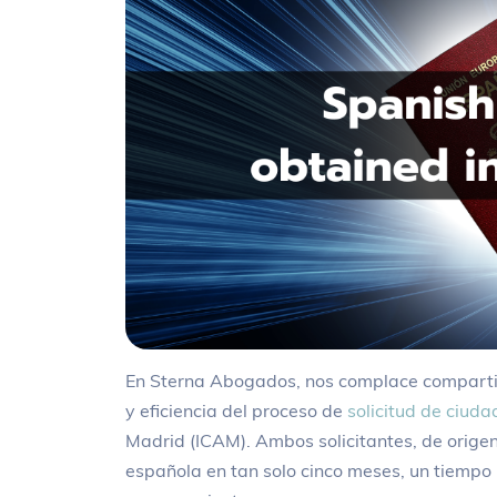
En Sterna Abogados, nos complace compartir
y eficiencia del proceso de
solicitud de ciud
Madrid (ICAM). Ambos solicitantes, de orige
española en tan solo cinco meses, un tiempo